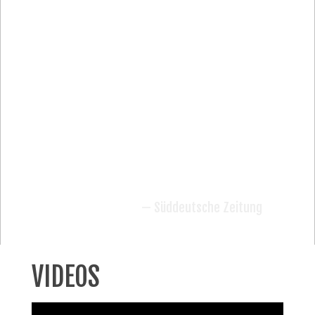
dem verrückten
Hutmacher wirken die
beiden Musiker. Und auch
der Bandname sagt: Hier
handelt es sich um ein
Labor…”
— Süddeutsche Zeitung
VIDEOS