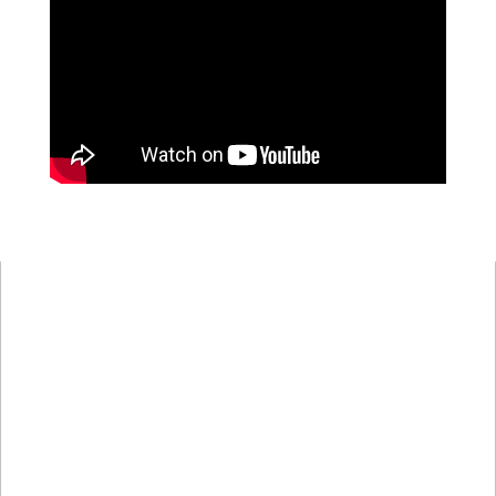
“So entstehen Songs, die
den Sound der
Industrieromantik
Liverpools in sich tragen”